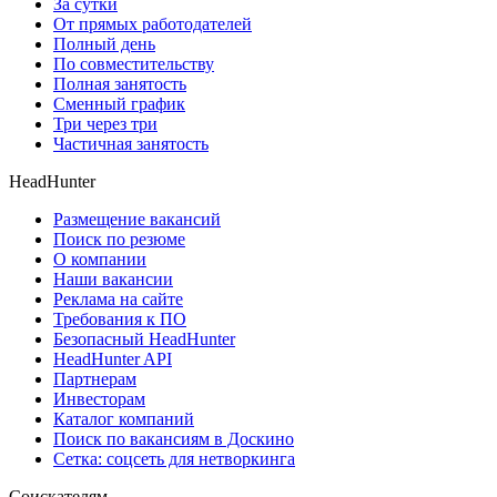
За сутки
От прямых работодателей
Полный день
По совместительству
Полная занятость
Сменный график
Три через три
Частичная занятость
HeadHunter
Размещение вакансий
Поиск по резюме
О компании
Наши вакансии
Реклама на сайте
Требования к ПО
Безопасный HeadHunter
HeadHunter API
Партнерам
Инвесторам
Каталог компаний
Поиск по вакансиям в Доскино
Сетка: соцсеть для нетворкинга
Соискателям