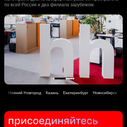
Москва
Team Lead TrustML
7 авг. 2026
HeadHunter::Поддержка продаж
по всей России и два филиала зарубежом.
з/п не указана
Аналитик данных (направление Enterprise продаж)
HeadHunter::Analytics/Data Science
7200000 - 16800000 so'm
7 авг. 2026
Москва
HeadHunter::Коммерческий департамент
Ведущий сетевой инженер
29 июл. 2026
Ташкент
з/п не указана
7 авг. 2026
HeadHunter::Infrastructure engineers
з/п не указана
Москва
Специалист по медиапланированию
з/п не указана
27 июл. 2026
Москва
Старший специалист телемаркетинга
HeadHunter::Департамент маркетинга
Москва
з/п не указана
HeadHunter::Телефонные продажи
Специалист по сопровождению клиентов Узбекистана
7 авг. 2026
Ярославль
Senior Data Scientist (команда рекомендаций)
14 июл. 2026
HeadHunter::Поддержка продаж
з/п не указана
Тренер по развитию компетенций продаж
HeadHunter::Analytics/Data Science
15000000 so'm
23 июл. 2026
Ярославль
HeadHunter::Коммерческий департамент
29 июл. 2026
Ташкент
з/п не указана
21 июл. 2026
450000 ₽
Ташкент
Менеджер по внешним коммуникациям (Узбекистан)
з/п не указана
Москва
Менеджер по привлечению клиентов (B2B)
HeadHunter::Департамент маркетинга
Санкт-Петербург
HeadHunter::Телефонные продажи
Менеджер поддержки продаж для клиентов Узбекистана
вчера
Data Scientist в Сетку
8 авг. 2026
HeadHunter::Поддержка продаж
з/п не указана
Key Account Manager (EdTech)
HeadHunter::Analytics/Data Science
100000 - 137000 ₽
7 авг. 2026
Ташкент
ний Новгород
Казань
Екатеринбург
Новосибирск
Владивост
HeadHunter::Коммерческий департамент
29 июл. 2026
Ярославль
з/п не указана
7 авг. 2026
з/п не указана
Новосибирск
SMM-менеджер
150000 ₽
Москва
Менеджер по продажам в сегменте среднего и крупного
HeadHunter::Департамент маркетинга
Санкт-Петербург
бизнеса
15 июл. 2026
HeadHunter::Телефонные продажи
Senior ML Engineer — Matching / NLP
з/п не указана