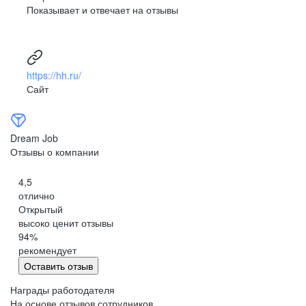
Показывает и отвечает на отзывы
развитая корпоративная культура
Развитая корпоративная культура, сильный и известный
HR-brand компании, многочисленные корпоративные
мероприятия внутри филиалов, периодические
https://hh.ru/
программы обучения, возможность побывать на обучении
Сайт
в другом регионе, крутые корпоративные мероприятия
(развлекательные и обучающие), когда сотрудники
со всех регионов и филиалов съезжаются вживую
в одном месте.
Dream Job
Отзывы о компании
Анонимный пользователь Dream Job
4,5
отлично
Открытый
высоко ценит отзывы
94
%
рекомендует
Оставить отзыв
Награды работодателя
На основе отзывов сотрудников