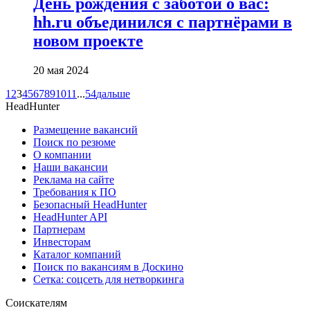
День рождения с заботой о вас:
hh.ru объединился с партнёрами в
новом проекте
20 мая 2024
1
2
3
4
5
6
7
8
9
10
11
...
54
дальше
HeadHunter
Размещение вакансий
Поиск по резюме
О компании
Наши вакансии
Реклама на сайте
Требования к ПО
Безопасный HeadHunter
HeadHunter API
Партнерам
Инвесторам
Каталог компаний
Поиск по вакансиям в Доскино
Сетка: соцсеть для нетворкинга
Соискателям