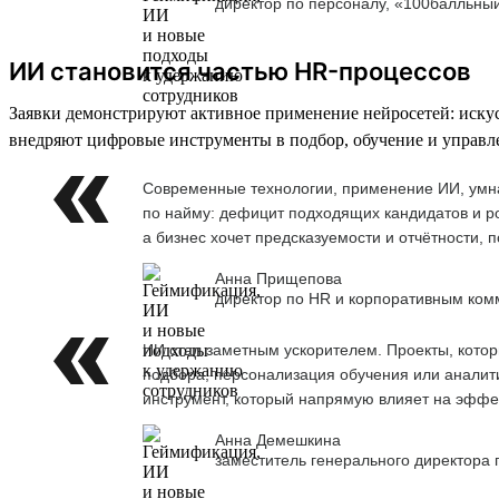
директор по персоналу, «100балльны
ИИ становится частью HR-процессов
Заявки демонстрируют активное применение нейросетей: иску
внедряют цифровые инструменты в подбор, обучение и управл
Современные технологии, применение ИИ, умна
по найму: дефицит подходящих кандидатов и ро
а бизнес хочет предсказуемости и отчётности,
Анна Прищепова
директор по HR и корпоративным ком
ИИ стал заметным ускорителем. Проекты, кото
подбора, персонализация обучения или аналити
инструмент, который напрямую влияет на эффе
Анна Демешкина
заместитель генерального директора