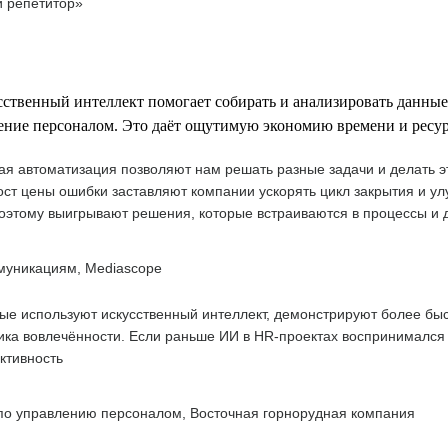
й репетитор»
сственный интеллект помогает собирать и анализировать данны
ение персоналом. Это даёт ощутимую экономию времени и ресур
я автоматизация позволяют нам решать разные задачи и делать эт
ст цены ошибки заставляют компании ускорять цикл закрытия и ул
 поэтому выигрывают решения, которые встраиваются в процессы и
муникациям, Mediascope
рые используют искусственный интеллект, демонстрируют более бы
ка вовлечённости. Если раньше ИИ в HR-проектах воспринимался ка
ктивность
 по управлению персоналом, Восточная горнорудная компания