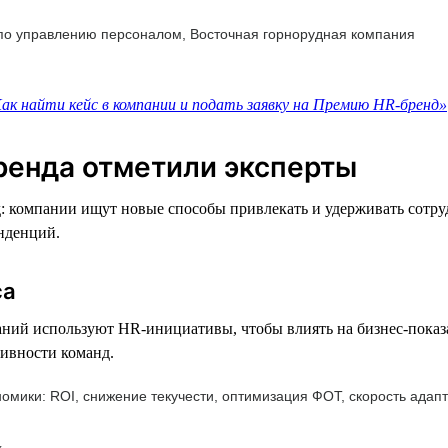
 по управлению персоналом, Восточная горнорудная компания
ак найти кейс в компании и подать заявку на Премию HR-бренд»
ренда отметили эксперты
д: компании ищут новые способы привлекать и удерживать сотр
нденций.
са
ний используют HR-инициативы, чтобы влиять на бизнес-показа
тивности команд.
номики: ROI, снижение текучести, оптимизация ФОТ, скорость ада