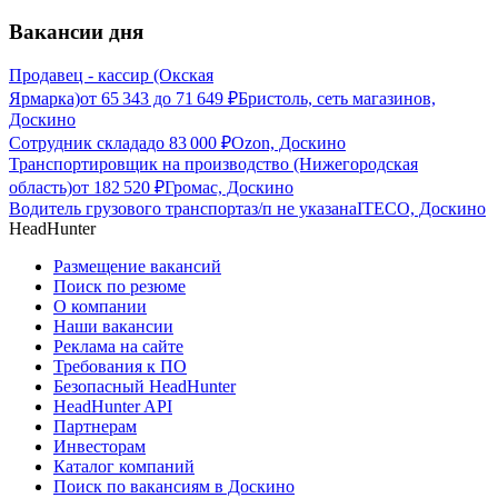
Вакансии дня
Продавец - кассир (Окская
Ярмарка)
от
65 343
до
71 649
₽
Бристоль, сеть магазинов,
Доскино
Сотрудник склада
до
83 000
₽
Ozon, Доскино
Транспортировщик на производство (Нижегородская
область)
от
182 520
₽
Громас, Доскино
Водитель грузового транспорта
з/п не указана
ITECO, Доскино
HeadHunter
Размещение вакансий
Поиск по резюме
О компании
Наши вакансии
Реклама на сайте
Требования к ПО
Безопасный HeadHunter
HeadHunter API
Партнерам
Инвесторам
Каталог компаний
Поиск по вакансиям в Доскино