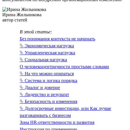
Ирина Жильникова
автор статей
В этой статье:
Без понимания контекста не начинать
⮱ Экономическая нагрузка
⮱ Управленческая нагрузка
⮱ Социальная нагрузка
О человекоцентричности простыми словами
⮱ На что можно опираться
⮱ Система и логика порядка
⮱ Диалог и доверие
⮱ Лидерство и результат
⮱ Безопасность и изменения
⮱ Долгосрочные инвестиции, или Как лучше
разговаривать с бизнесом
Зона HR-ответственности и развития
Инструкция по применению