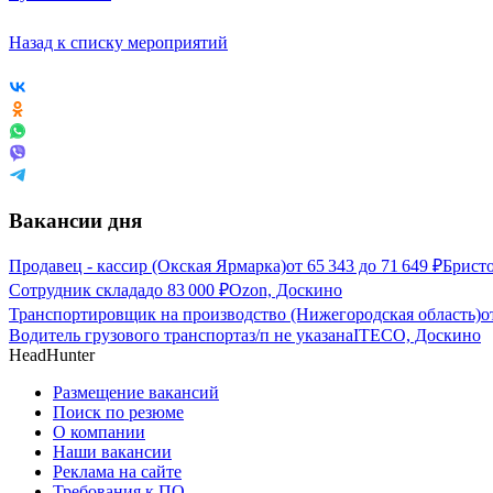
Назад к списку мероприятий
Вакансии дня
Продавец - кассир (Окская Ярмарка)
от
65 343
до
71 649
₽
Бристо
Сотрудник склада
до
83 000
₽
Ozon, Доскино
Транспортировщик на производство (Нижегородская область)
о
Водитель грузового транспорта
з/п не указана
ITECO, Доскино
HeadHunter
Размещение вакансий
Поиск по резюме
О компании
Наши вакансии
Реклама на сайте
Требования к ПО