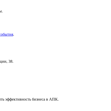
ы.
события
.
ии, 38.
ить эффективность бизнеса в АПК.