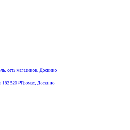
ль, сеть магазинов, Доскино
т
182 520
₽
Громас, Доскино