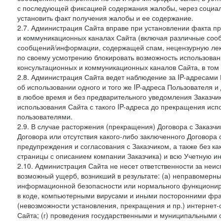
с последующей фиксацией содержания жалобы, через социа
установить факт получения жалобы и ее содержание.
2.7. Администрация Сайта вправе при установлении факта 
и коммуникационных каналах Сайта (включая различные сооб
сообщений/информации, содержащей спам, нецензурную лекс
по своему усмотрению блокировать возможность использов
консультационных и коммуникационных каналов Сайта, в том 
2.8. Администрация Сайта ведет наблюдение за IP-адресами 
об использовании одного и того же IP-адреса Пользователя 
в любое время и без предварительного уведомления Заказчи
использования Сайта с такого IP-адреса до прекращения исп
пользователями.
2.9. В случае расторжения (прекращения) Договора с Заказч
Договора или отсутствия какого-либо заключенного Договора
предупреждения и согласования с Заказчиком, а также без к
страницы с описанием компании Заказчика) и всю Учетную и
2.10. Администрация Сайта не несет ответственности за неи
возможный ущерб, возникший в результате: (а) неправомерн
информационной безопасности или нормального функциониров
в коде, компьютерными вирусами и иными посторонними фраг
(невозможности установления, прекращения и пр.) интернет
Сайта; (г) проведения государственными и муниципальными 