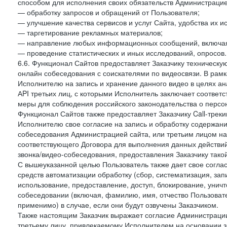
способом для исполнения своих обязательств Администрацие
— обработку запросов и обращений от Пользователя;
— улучшение качества сервисов и услуг Сайта, удобства их и
— таргетирование рекламных материалов;
— направление любых информационных сообщений, включая
— проведение статистических и иных исследований, опросов.
6.6. Функционал Сайтов предоставляет Заказчику техническ
онлайн собеседования с соискателями по видеосвязи. В рамк
Исполнителю на запись и хранение данного видео в целях а
АPI третьих лиц, с которыми Исполнитель заключает соотве
меры для соблюдения российского законодательства о персон
Функционал Сайтов также предоставляет Заказчику Call-трекинг
Исполнителю свое согласие на запись и обработку содержани
собеседования Администрацией сайта, или третьим лицом на
соответствующего Договора для выполнения данных действий
звонка/видео-собеседования, предоставления Заказчику такой
С вышеуказанной целью Пользователь также дает свое согла
средств автоматизации обработку (сбор, систематизация, зап
использование, предоставление, доступ, блокирование, унич
собеседовании (включая, фамилию, имя, отчество Пользоват
применимо) в случае, если они будут озвучены Заказчиком.
Также настоящим Заказчик выражает согласие Администраци
третьему лицу, привлекаемому Исполнителем на основании з