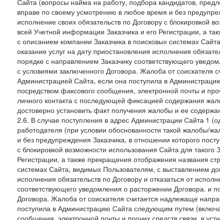
Сайта (вопросы найма на работу, подбора кандидатов, пред
вправе по своему усмотрению в любое время и без предупреж
исполнение своих обязательств по Договору с блокировкой в
всей Учетной информации Заказчика и его Регистрации, а т
с описанием компании Заказчика в поисковых системах Сайт
оказание услуг на дату приостановления исполнения обязате
порядке с направлением Заказчику соответствующего уведом
с условиями заключенного Договора. Жалоба от соискателя 
Администрацией Сайта, если она поступила в Администрацию 
посредством факсового сообщения, электронной почты и проч
личного контакта с последующей фиксацией содержания жал
достоверно установить факт получения жалобы и ее содержа
2.6. В случае поступления в адрес Администрации Сайта 1 (од
работодателя (при условии обоснованности такой жалобы/жа
и без предупреждения Заказчика, в отношении которого пост
с блокировкой возможности использования Сайта для такого 
Регистрации, а также прекращения отображения названия ст
системах Сайта, видимых Пользователям, с выставлением до
исполнения обязательств по Договору и отказаться от испол
соответствующего уведомления о расторжении Договора. и п
Договора. Жалоба от соискателя считается надлежаще напра
поступила в Администрацию Сайта следующим путем (включая
сообщения, электронной почты и прочих средств связи, в уст