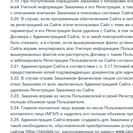
3.19. При поступлении обращения Заказчика о блокировке е
всей Учетной информации Заказчика и его Регистрации, а т
с описанием компании Заказчика в поисковых системах Сайт
3.20. В случае, если программным обеспечением Сайта в лю
за регистрацией на Сайте и/или использовал Сайт с теми же
параметры) и его Регистрация была удалена с Сайта, в том 
Договора с Администрацией Сайта, то в такой повторной/но
быть отказано, а в случае, если вышеуказанные факты уста
Сайта вправе аннулировать всю Учетную информацию Пользо
вышеуказанных фактов или расторгнуть Договор с таким По
и заблокировать Регистрацию Пользователя на Сайте согласн
3.21. Администрация Сайта в соответствии с п. 3.17 Условий
предоставления копий подтверждающих документов для идент
3.22. В случае отзыва Заказчиком-физическим лицом согласи
отказ Заказчика от всех заключенных Администрацией Сайта с
удаление Регистрации Заказчика на Сайте.
3.23. Заказчик вправе из числа Пользователей в своей Регист
полным объемом прав Пользователя.
3.24. Главное контактное лицо вправе из числа Пользователе
контактного лица (МГКЛ) и наделить его полным объемом пр
3.25. Администрация Сайта вправе создавать для Заказчика уче
такой необходимости, обусловленной приобретенными услугам
сайтом https://zarplata.ru/, расположенные по адресу www.zarpl