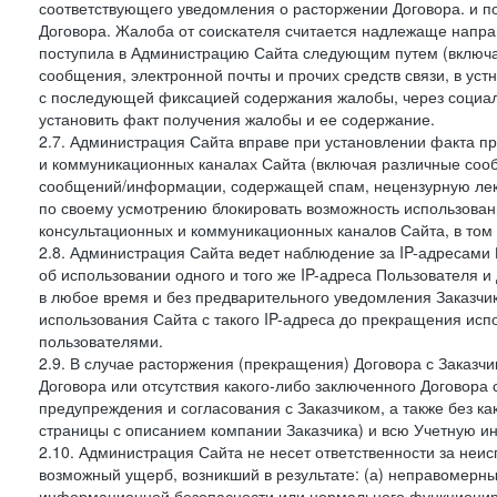
соответствующего уведомления о расторжении Договора. и п
Договора. Жалоба от соискателя считается надлежаще напра
поступила в Администрацию Сайта следующим путем (включая
сообщения, электронной почты и прочих средств связи, в уст
с последующей фиксацией содержания жалобы, через социа
установить факт получения жалобы и ее содержание.
2.7. Администрация Сайта вправе при установлении факта 
и коммуникационных каналах Сайта (включая различные сооб
сообщений/информации, содержащей спам, нецензурную лекс
по своему усмотрению блокировать возможность использов
консультационных и коммуникационных каналов Сайта, в том 
2.8. Администрация Сайта ведет наблюдение за IP-адресами 
об использовании одного и того же IP-адреса Пользователя 
в любое время и без предварительного уведомления Заказчи
использования Сайта с такого IP-адреса до прекращения исп
пользователями.
2.9. В случае расторжения (прекращения) Договора с Заказч
Договора или отсутствия какого-либо заключенного Договора
предупреждения и согласования с Заказчиком, а также без к
страницы с описанием компании Заказчика) и всю Учетную и
2.10. Администрация Сайта не несет ответственности за неи
возможный ущерб, возникший в результате: (а) неправомерн
информационной безопасности или нормального функциониров