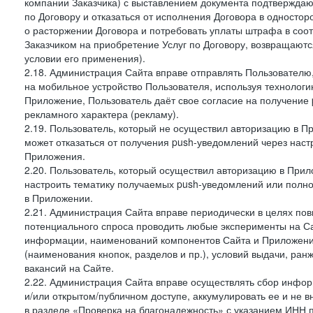
компании Заказчика) с выставлением документа подтверждаю
по Договору и отказаться от исполнения Договора в односто
о расторжении Договора и потребовать уплаты штрафа в соот
Заказчиком на приобретение Услуг по Договору, возвращаютс
условии его применения).
2.18. Администрация Сайта вправе отправлять Пользовател
на мобильное устройство Пользователя, используя технолог
Приложение, Пользователь даёт свое согласие на получение
рекламного характера (рекламу).
2.19. Пользователь, который не осуществил авторизацию в Пр
может отказаться от получения push-уведомлений через наст
Приложения.
2.20. Пользователь, который осуществил авторизацию в Прил
настроить тематику получаемых push-уведомлений или полнос
в Приложении.
2.21. Администрация Сайта вправе периодически в целях пов
потенциального спроса проводить любые эксперименты на Са
информации, наименований компонентов Сайта и Приложени
(наименования кнопок, разделов и пр.), условий выдачи, ран
вакансий на Сайте.
2.22. Администрация Сайта вправе осуществлять сбор инфо
и/или открытом/публичном доступе, аккумулировать ее и не в
в разделе «Проверка на благонадежность» с указанием ИНН 