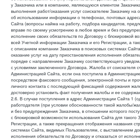
у Заказчика или в компанию, являющуюся клиентом Заказчика
выполнения работ/оказания услуг соискателем Заказчику на о
об использовании информации о телефонах, почтовых адреса
Сайта (вопросы найма на работу, подбора кандидатов, пред
вправе по своему усмотрению в любое время и без предупреж
исполнение своих обязательств по Договору с блокировкой в
всей Учетной информации Заказчика и его Регистрации, а т
с описанием компании Заказчика в поисковых системах Сайт
оказание услуг на дату приостановления исполнения обязате
порядке с направлением Заказчику соответствующего уведом
с условиями заключенного Договора. Жалоба от соискателя 
Администрацией Сайта, если она поступила в Администрацию 
посредством факсового сообщения, электронной почты и проч
личного контакта с последующей фиксацией содержания жал
достоверно установить факт получения жалобы и ее содержа
2.6. В случае поступления в адрес Администрации Сайта 1 (од
работодателя (при условии обоснованности такой жалобы/жа
и без предупреждения Заказчика, в отношении которого пост
с блокировкой возможности использования Сайта для такого 
Регистрации, а также прекращения отображения названия ст
системах Сайта, видимых Пользователям, с выставлением до
исполнения обязательств по Договору и отказаться от испол