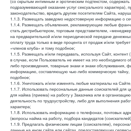
(со скрытым интимным и эротическим подтекстом, содержать
подразумевающей оказание услуг сексуального характера), 
законодательство, вредить другим посетителям Сайта, наруша
1.1.3. Размещать заведомо недостоверную информацию о себ
1.1.4. Размещать объявления, рекламирующие любые франча
стать дистрибьютером, торговым представителем, «менедже
на предварительной и/или периодической передаче денежны
оплату труда только в виде процента от продаж и/или требуе
«членов клуба» и тому подобное;
1.1.5. Размещать и/или передавать, используя Сайт, контент
в случае, если Пользователь не имеет на это необходимого 
либо произведения, товарные знаки и знаки обслуживания,
информацию, составляющую чью-либо коммерческую тайну, и
подобное;
1.1.6. Уничтожать и/или изменять любые материалы на Сайте
1.1.7. Использовать персональные данные соискателей для ц
для найма (приема) на работу у Заказчика или в организаци
деятельность по трудоустройству, либо для выполнения рабо
характера;
1.1.8. Использовать информацию о телефонах, почтовых адре
(вопросы найма на работу, подбора кандидатов (соискателей
1.1.9. Предлагать физическим лицам (соискателям), персон
данные на ином сайте или сайтах, предоставляющих сервисы 