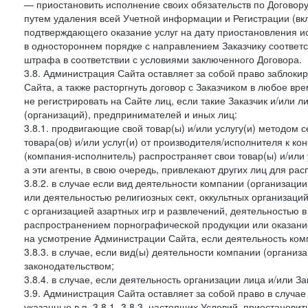
— приостановить исполнение своих обязательств по Договору
путем удаления всей Учетной информации и Регистрации (вк
подтверждающего оказание услуг на дату приостановления ис
в одностороннем порядке с направлением Заказчику соответ
штрафа в соответствии с условиями заключенного Договора.
3.8. Администрация Сайта оставляет за собой право заблоки
Сайта, а также расторгнуть договор с Заказчиком в любое в
не регистрировать на Сайте лиц, если такие Заказчик и/или 
(организаций), предпринимателей и иных лиц:
3.8.1. продвигающие свой товар(ы) и/или услугу(и) методом 
товара(ов) и/или услуг(и) от производителя/исполнителя к к
(компания-исполнитель) распространяет свои товар(ы) и/или 
а эти агенты, в свою очередь, привлекают других лиц для ра
3.8.2. в случае если вид деятельности компании (организаци
или деятельностью религиозных сект, оккультных организаций
с организацией азартных игр и развлечений, деятельностью 
распространением порнографической продукции или оказанием
на усмотрение Администрации Сайта, если деятельность ком
3.8.3. в случае, если вид(ы) деятельности компании (органи
законодательством;
3.8.4. в случае, если деятельность организации лица и/или З
3.9. Администрация Сайта оставляет за собой право в случа
указанные в п. 3.8.1.-3.8.3. настоящих Условий, приостанови