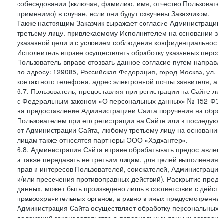
собеседовании (включая, фамилию, имя, отчество Пользоват
применимо) в случае, если они будут озвучены Заказчиком.
Также настоящим Заказчик выражает согласие Администраци
третьему лицу, привлекаемому Исполнителем на основании з
указанной цели и с условием соблюдения конфиденциальнос
Исполнитель вправе осуществлять обработку указанных персо
Пользователь вправе отозвать данное согласие путем напра
по адресу: 129085, Российская Федерация, город Москва, ул.
контактного телефона, адрес электронной почты заявителя, а
6.7. Пользователь, предоставляя при регистрации на Сайте 
с Федеральным законом «О персональных данных» № 152-ФЗ о
на предоставление Администрацией Сайта поручения на обр
Пользователем при его регистрации на Сайте или в последу
от Администрации Сайта, любому третьему лицу на основани
лицам также относятся партнеры ООО «Хэдхантер».
6.8. Администрация Сайта вправе обрабатывать предоставл
а также передавать ее третьим лицам, для целей выполнени
прав и интересов Пользователей, соискателей, Администраци
и/или пресечения противоправных действий). Раскрытие пр
данных, может быть произведено лишь в соответствии с дей
правоохранительных органов, а равно в иных предусмотренн
Администрация Сайта осуществляет обработку персональных
положений законодательства о персональных данных согласи