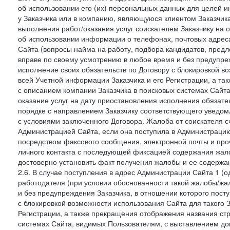
об использовании его (их) персональных данных для целей и
у Заказчика или в компанию, являющуюся клиентом Заказчика
выполнения работ/оказания услуг соискателем Заказчику на о
об использовании информации о телефонах, почтовых адреса
Сайта (вопросы найма на работу, подбора кандидатов, пред
вправе по своему усмотрению в любое время и без предупреж
исполнение своих обязательств по Договору с блокировкой в
всей Учетной информации Заказчика и его Регистрации, а т
с описанием компании Заказчика в поисковых системах Сайт
оказание услуг на дату приостановления исполнения обязате
порядке с направлением Заказчику соответствующего уведом
с условиями заключенного Договора. Жалоба от соискателя 
Администрацией Сайта, если она поступила в Администрацию 
посредством факсового сообщения, электронной почты и проч
личного контакта с последующей фиксацией содержания жал
достоверно установить факт получения жалобы и ее содержа
2.6. В случае поступления в адрес Администрации Сайта 1 (од
работодателя (при условии обоснованности такой жалобы/жа
и без предупреждения Заказчика, в отношении которого пост
с блокировкой возможности использования Сайта для такого 
Регистрации, а также прекращения отображения названия ст
системах Сайта, видимых Пользователям, с выставлением до