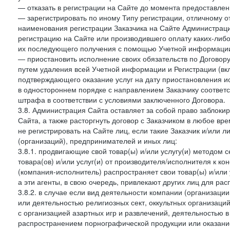
— отказать в регистрации на Сайте до момента предоставле
— зарегистрировать по иному Типу регистрации, отличному от
наименования регистрации Заказчика на Сайте Администрац
регистрацию на Сайте или производившего оплату каких-либо
их последующего получения с помощью Учетной информации
— приостановить исполнение своих обязательств по Договору
путем удаления всей Учетной информации и Регистрации (вк
подтверждающего оказание услуг на дату приостановления ис
в одностороннем порядке с направлением Заказчику соответ
штрафа в соответствии с условиями заключенного Договора.
3.8. Администрация Сайта оставляет за собой право заблоки
Сайта, а также расторгнуть договор с Заказчиком в любое в
не регистрировать на Сайте лиц, если такие Заказчик и/или 
(организаций), предпринимателей и иных лиц:
3.8.1. продвигающие свой товар(ы) и/или услугу(и) методом 
товара(ов) и/или услуг(и) от производителя/исполнителя к к
(компания-исполнитель) распространяет свои товар(ы) и/или 
а эти агенты, в свою очередь, привлекают других лиц для ра
3.8.2. в случае если вид деятельности компании (организаци
или деятельностью религиозных сект, оккультных организаций
с организацией азартных игр и развлечений, деятельностью 
распространением порнографической продукции или оказанием