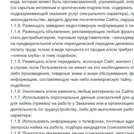
кода, которая может быть противозаконной, угрожающей, оск
(со скрытым интимным и эротическим подтекстом, содержать
подразумевающей оказание услуг сексуального характера), 
законодательство, вредить другим посетителям Сайта, наруша
1.1.3. Размещать заведомо недостоверную информацию о себ
1.1.4. Размещать объявления, рекламирующие любые франча
стать дистрибьютером, торговым представителем, «менедже
на предварительной и/или периодической передаче денежны
оплату труда только в виде процента от продаж и/или требуе
«членов клуба» и тому подобное;
1.1.5. Размещать и/или передавать, используя Сайт, контент
в случае, если Пользователь не имеет на это необходимого 
либо произведения, товарные знаки и знаки обслуживания,
информацию, составляющую чью-либо коммерческую тайну, и
подобное;
1.1.6. Уничтожать и/или изменять любые материалы на Сайте
1.1.7. Использовать персональные данные соискателей для ц
для найма (приема) на работу у Заказчика или в организаци
деятельность по трудоустройству, либо для выполнения рабо
характера;
1.1.8. Использовать информацию о телефонах, почтовых адре
(вопросы найма на работу, подбора кандидатов (соискателей
1.1.9. Предлагать физическим лицам (соискателям), персон