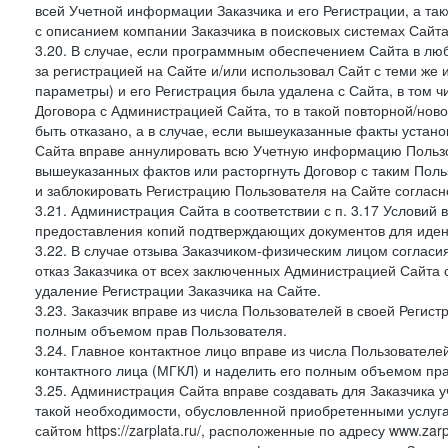
всей Учетной информации Заказчика и его Регистрации, а т
с описанием компании Заказчика в поисковых системах Сайт
3.20. В случае, если программным обеспечением Сайта в лю
за регистрацией на Сайте и/или использовал Сайт с теми же
параметры) и его Регистрация была удалена с Сайта, в том 
Договора с Администрацией Сайта, то в такой повторной/но
быть отказано, а в случае, если вышеуказанные факты уста
Сайта вправе аннулировать всю Учетную информацию Пользо
вышеуказанных фактов или расторгнуть Договор с таким По
и заблокировать Регистрацию Пользователя на Сайте согласн
3.21. Администрация Сайта в соответствии с п. 3.17 Условий
предоставления копий подтверждающих документов для идент
3.22. В случае отзыва Заказчиком-физическим лицом согласи
отказ Заказчика от всех заключенных Администрацией Сайта с
удаление Регистрации Заказчика на Сайте.
3.23. Заказчик вправе из числа Пользователей в своей Регист
полным объемом прав Пользователя.
3.24. Главное контактное лицо вправе из числа Пользователе
контактного лица (МГКЛ) и наделить его полным объемом пр
3.25. Администрация Сайта вправе создавать для Заказчика уче
такой необходимости, обусловленной приобретенными услугам
сайтом https://zarplata.ru/, расположенные по адресу www.zarpl