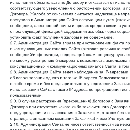
исполнения обязательств по Договору и отказаться от испол
соответствующего уведомления о расторжении Договора. и п
Договора. Жалоба от соискателя считается надлежаще напра
поступила в Администрацию Сайта следующим путем (включая
сообщения, электронной почты и прочих средств связи, в уст
с последующей фиксацией содержания жалобы, через социа
установить факт получения жалобы и ее содержание.
2.7. Администрация Сайта вправе при установлении факта 
и коммуникационных каналах Сайта (включая различные сооб
сообщений/информации, содержащей спам, нецензурную лекс
по своему усмотрению блокировать возможность использов
консультационных и коммуникационных каналов Сайта, в том 
2.8. Администрация Сайта ведет наблюдение за IP-адресами 
об использовании одного и того же IP-адреса Пользователя 
в любое время и без предварительного уведомления Заказчи
использования Сайта с такого IP-адреса до прекращения исп
пользователями.
2.9. В случае расторжения (прекращения) Договора с Заказч
Договора или отсутствия какого-либо заключенного Договора
предупреждения и согласования с Заказчиком, а также без к
страницы с описанием компании Заказчика) и всю Учетную и
2.10. Администрация Сайта не несет ответственности за неи
возможный ущерб, возникший в результате: (а) неправомерн