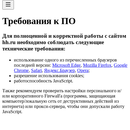
Требования к ПО
Для полноценной и корректной работы с сайтом
hh.ru необходимо соблюдать следующие
технические требования:
использование одного из перечисленных браузеров
последней версии:
Microsoft Edge
,
Mozilla Firefox
,
Google
Chrome
,
Safari
,
Яндекс.Браузер
,
Opera
;
разрешение использования cookies;
работоспособность JavaScript.
Также рекомендуем проверить настройки персонального и/
или корпоративного Firewall'a (программа, защищающая
компьютер/локальную сеть от деструктивных действий из
интернета) или прокси-сервера, чтобы они допускали работу
JavaScript.